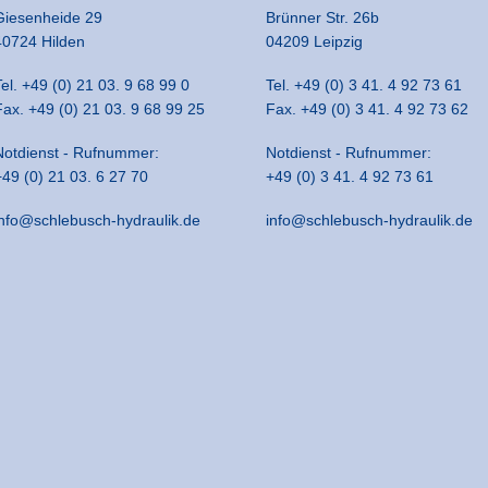
Giesenheide 29
Brünner Str. 26b
40724 Hilden
04209 Leipzig
Tel. +49 (0) 21 03. 9 68 99 0
Tel. +49 (0) 3 41. 4 92 73 61
Fax. +49 (0) 21 03. 9 68 99 25
Fax. +49 (0) 3 41. 4 92 73 62
Notdienst - Rufnummer:
Notdienst - Rufnummer:
+49 (0) 21 03. 6 27 70
+49 (0) 3 41. 4 92 73 61
info@schlebusch-hydraulik.de
info@schlebusch-hydraulik.de