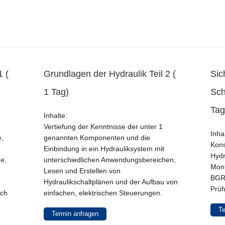
1 (
Grundlagen der Hydraulik Teil 2 (
Sic
1 Tag)
Sch
Tag
Inhalte:
Vertiefung der Kenntnisse der unter 1
Inha
e,
genannten Komponenten und die
Kons
Einbindung in ein Hydrauliksystem mit
Hydr
e,
unterschiedlichen Anwendungsbereichen;
Mont
Lesen und Erstellen von
BGR
Hydraulikschaltplänen und der Aufbau von
Prüf
ach
einfachen, elektrischen Steuerungen.
Te
Termin anfragen