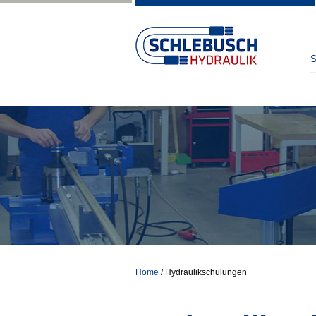
S
Home
/
Hydraulik­schulungen