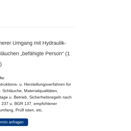
herer Umgang mit Hydraulik-
läuchen „befähigte Person“ (1
)
lte:
truktions- u. Herstellungsverfahren für
. Schläuche, Materialqualitäten,
age u. Betrieb, Sicherheitsregeln nach
 237 u. BGR 137, empfohlener
umfang, Prüfl isten, etc.
rmin anfragen